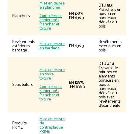
Mise en œuvre
DTU 51.3
en plancher
Planchers en
EN 12871
bois ou en
Planchers
Complément
EN 636-3
panneaux
cahier 106 :
dérivés du
Plancher et
bois
toiture
Revêtements
Revêtements
Mise en œuvre
extérieurs,
EN 636-3
extérieurs en
en bardage
bardage
bois
DTU 43.4
Travaux de
Mise en œuvre
toitures en
en sous-
éléments
toiture
porteurs en
EN 12871,
Sous-toiture
bois et
Complément
EN 636-3
panneaux
cahier 106 :
dérivés du
Plancher et
bois avec
toiture
revêtements
d’étanchéité
Mise en œuvre
Produits
de
PRIME
contreplaqué
PRIME