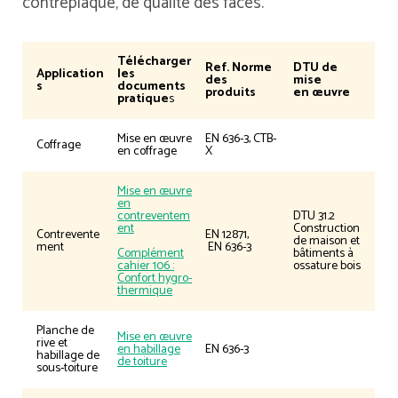
contreplaqué, de qualité des faces.
Télécharger
Ref. Norme
DTU de
Application
les
des
mise
s
documents
produits
en œuvre
pratique
s
Mise en œuvre
EN 636-3, CTB-
Coffrage
en coffrage
X
Mise en œuvre
en
contreventem
DTU 31.2
ent
Construction
Contrevente
EN 12871,
de maison et
ment
EN 636-3
Complément
bâtiments à
cahier 106 :
ossature bois
Confort hygro-
thermique
Planche de
Mise en œuvre
rive et
en habillage
EN 636-3
habillage de
de toiture
sous-toiture