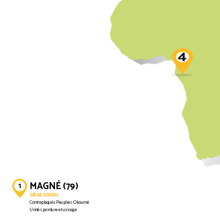
MAGNÉ (79)
SIÈGE SOCIAL
Contreplaqués Peuplier, Okoumé
Unités peinture et usinage