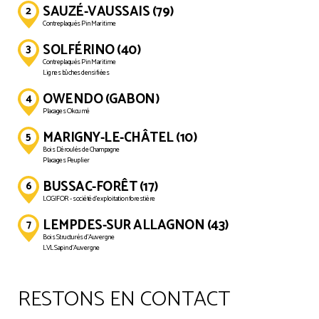
SAUZÉ-VAUSSAIS (79)
Contreplaqués Pin Maritime
SOLFÉRINO (40)
Contreplaqués Pin Maritime
Lignes bûches densifiées
OWENDO (GABON)
Placages Okoumé
MARIGNY-LE-CHÂTEL (10)
Bois Déroulés de Champagne
Placages Peuplier
BUSSAC-FORÊT (17)
LOGIFOR - société d’exploitation forestière
LEMPDES-SUR ALLAGNON (43)
Bois Structurés d'Auvergne
LVL Sapin d'Auvergne
RESTONS EN CONTACT