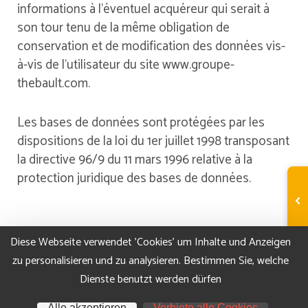
informations à l’éventuel acquéreur qui serait à
son tour tenu de la même obligation de
conservation et de modification des données vis-
à-vis de l’utilisateur du site www.groupe-
thebault.com.
Les bases de données sont protégées par les
dispositions de la loi du 1er juillet 1998 transposant
la directive 96/9 du 11 mars 1996 relative à la
protection juridique des bases de données.
Mentions légales
Diese Webseite verwendet 'Cookies' um Inhalte und Anzeigen
zu personalisieren und zu analysieren. Bestimmen Sie, welche
Données personnelles
Dienste benutzt werden dürfen
Gestions des Cookies
Alle akzeptieren
Verbiete alle Cookies